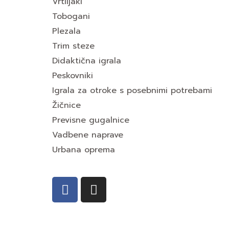
Vrtiljaki
Tobogani
Plezala
Trim steze
Didaktična igrala
Peskovniki
Igrala za otroke s posebnimi potrebami
Žičnice
Previsne gugalnice
Vadbene naprave
Urbana oprema
F
I
a
n
c
s
e
t