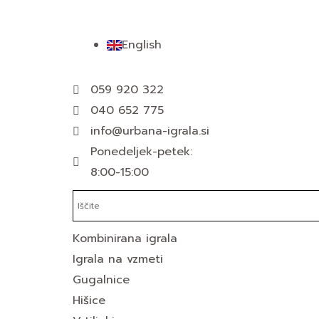
Skip
to
English
content
059 920 322
040 652 775
info@urbana-igrala.si
Ponedeljek-petek:
8:00-15:00
Kombinirana igrala
Igrala na vzmeti
Gugalnice
Hišice