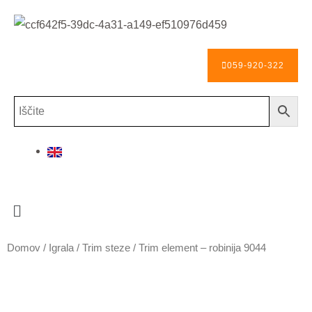
Skip
to
content
059-920-322
Menu
Domov
/
Igrala
/
Trim steze
/ Trim element – robinija 9044