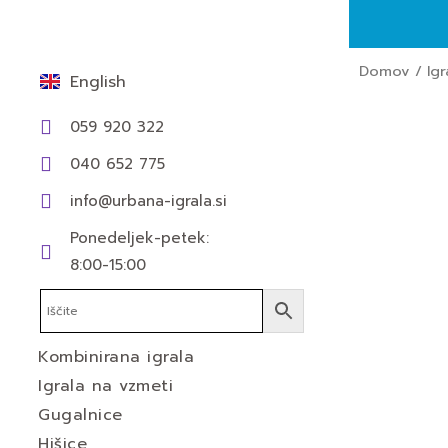
Skip
to
content
Domov
/
Igr
English
059 920 322
040 652 775
info@urbana-igrala.si
Ponedeljek-petek:
8:00-15:00
Kombinirana igrala
Igrala na vzmeti
Gugalnice
Hišice