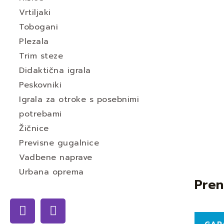
Vrtiljaki
Tobogani
Plezala
Trim steze
Didaktična igrala
Peskovniki
Igrala za otroke s posebnimi
potrebami
Žičnice
Previsne gugalnice
Vadbene naprave
Urbana oprema
Pren
F
I
a
n