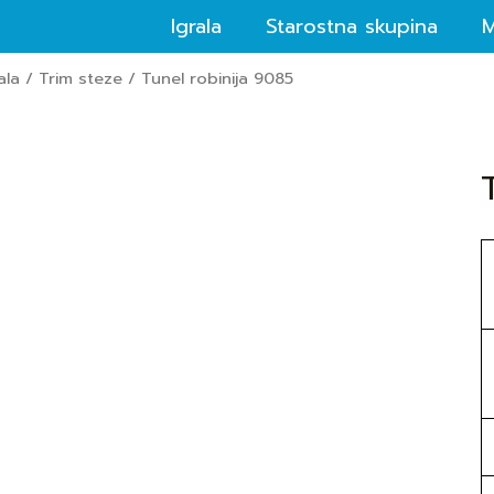
Igrala
Starostna skupina
M
ala
/
Trim steze
/ Tunel robinija 9085