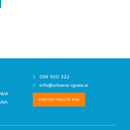
059 920 322
info@urbana-igrala.si
NIJA
KONTAKTIRAJTE NAS
ANA